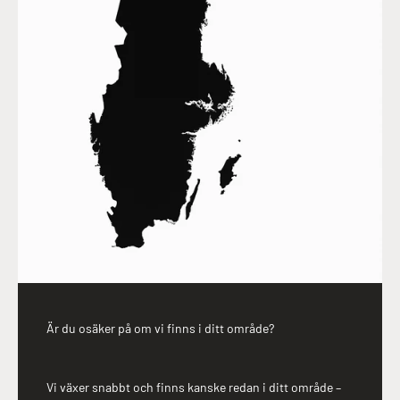
Är du osäker på om vi finns i ditt område?
Vi växer snabbt och finns kanske redan i ditt område –