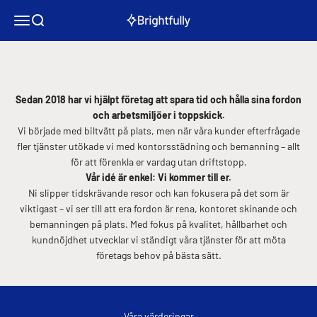
Hoppa till innehållet
Meny
Sök
brightfully
Om oss
Sedan 2018 har vi hjälpt företag att spara tid och hålla sina fordon
och arbetsmiljöer i toppskick.
Vi började med biltvätt på plats, men när våra kunder efterfrågade
fler tjänster utökade vi med kontorsstädning och bemanning – allt
för att förenkla er vardag utan driftstopp.
Vår idé är enkel: Vi kommer till er.
Ni slipper tidskrävande resor och kan fokusera på det som är
viktigast – vi ser till att era fordon är rena, kontoret skinande och
bemanningen på plats. Med fokus på kvalitet, hållbarhet och
kundnöjdhet utvecklar vi ständigt våra tjänster för att möta
företags behov på bästa sätt.
Våra värderingar